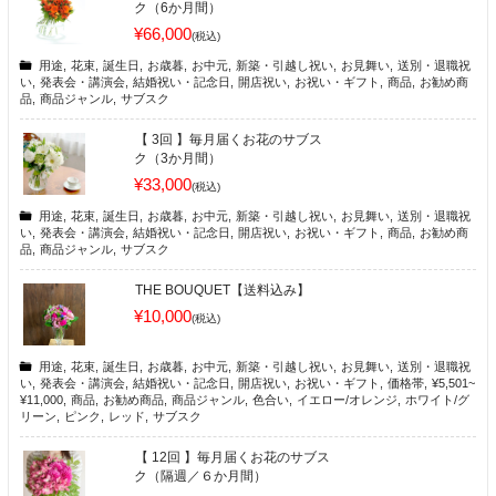
ク（6か月間）
¥66,000
(税込)
用途
,
花束
,
誕生日
,
お歳暮
,
お中元
,
新築・引越し祝い
,
お見舞い
,
送別・退職祝
い
,
発表会・講演会
,
結婚祝い・記念日
,
開店祝い
,
お祝い・ギフト
,
商品
,
お勧め商
品
,
商品ジャンル
,
サブスク
【 3回 】毎月届くお花のサブス
ク（3か月間）
¥33,000
(税込)
用途
,
花束
,
誕生日
,
お歳暮
,
お中元
,
新築・引越し祝い
,
お見舞い
,
送別・退職祝
い
,
発表会・講演会
,
結婚祝い・記念日
,
開店祝い
,
お祝い・ギフト
,
商品
,
お勧め商
品
,
商品ジャンル
,
サブスク
THE BOUQUET【送料込み】
¥10,000
(税込)
用途
,
花束
,
誕生日
,
お歳暮
,
お中元
,
新築・引越し祝い
,
お見舞い
,
送別・退職祝
い
,
発表会・講演会
,
結婚祝い・記念日
,
開店祝い
,
お祝い・ギフト
,
価格帯
,
¥5,501~
¥11,000
,
商品
,
お勧め商品
,
商品ジャンル
,
色合い
,
イエロー/オレンジ
,
ホワイト/グ
リーン
,
ピンク
,
レッド
,
サブスク
【 12回 】毎月届くお花のサブス
ク（隔週／６か月間）