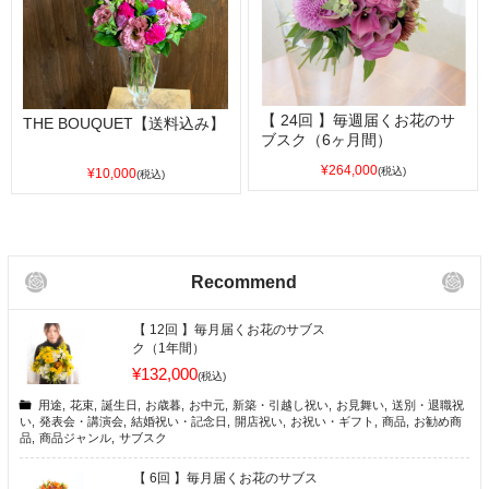
【 24回 】毎週届くお花のサ
THE BOUQUET【送料込み】
ブスク（6ヶ月間）
¥264,000
(税込)
¥10,000
(税込)
Recommend
【 12回 】毎月届くお花のサブス
ク（1年間）
¥132,000
(税込)
用途
,
花束
,
誕生日
,
お歳暮
,
お中元
,
新築・引越し祝い
,
お見舞い
,
送別・退職祝
い
,
発表会・講演会
,
結婚祝い・記念日
,
開店祝い
,
お祝い・ギフト
,
商品
,
お勧め商
品
,
商品ジャンル
,
サブスク
【 6回 】毎月届くお花のサブス