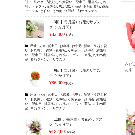
祝い
,
発表会・講演会
,
結婚祝い・記念日
,
開店祝い
,
お
祝い・ギフト
,
価格帯
,
¥16,501~
,
商品
,
お勧め商品
,
商品
ジャンル
,
色合い
,
その他
,
河野精一朗オリジナル
【 3回 】毎月届くお花のサブス
ク（3か月間）
¥33,000
(税込)
用途
,
花束
,
誕生日
,
お歳暮
,
お中元
,
新築・引越し祝
い
,
お見舞い
,
送別・退職祝い
,
発表会・講演会
,
結婚祝
い・記念日
,
開店祝い
,
お祝い・ギフト
,
商品
,
お勧め商
品
,
商品ジャンル
,
サブスク
赤ピ
花束
【 6回 】毎月届くお花のサブス
ク（6か月間）
¥66,000
(税込)
用途
,
花束
,
誕生日
,
お歳暮
,
お中元
,
新築・引越し祝
い
,
お見舞い
,
送別・退職祝い
,
発表会・講演会
,
結婚祝
い・記念日
,
開店祝い
,
お祝い・ギフト
,
商品
,
お勧め商
品
,
商品ジャンル
,
サブスク
【 12回 】毎週届くお花のサブス
ク（3ヶ月間）
¥132,000
(税込)