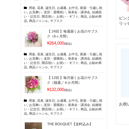
用途
,
花束
,
誕生日
,
お歳暮
,
お中元
,
新築・引越し祝
い
,
お見舞い
,
送別・退職祝い
,
発表会・講演会
,
結婚祝
い・記念日
,
開店祝い
,
お祝い・ギフト
,
商品
,
お勧め商
ピン
品
,
商品ジャンル
,
サブスク
リッ
【 24回 】毎週届くお花のサブス
ク（6ヶ月間）
¥264,000
(税込)
用途
,
花束
,
誕生日
,
お歳暮
,
お中元
,
新築・引越し祝
い
,
お見舞い
,
送別・退職祝い
,
発表会・講演会
,
結婚祝
い・記念日
,
開店祝い
,
お祝い・ギフト
,
商品
,
お勧め商
品
,
商品ジャンル
,
サブスク
【 12回 】毎月届くお花のサブス
ク（隔週／６か月間）
¥132,000
(税込)
用途
,
花束
,
誕生日
,
お歳暮
,
お中元
,
新築・引越し祝
お祝
い
,
お見舞い
,
送別・退職祝い
,
発表会・講演会
,
結婚祝
い・記念日
,
開店祝い
,
お祝い・ギフト
,
商品
,
お勧め商
品
,
商品ジャンル
,
サブスク
THE BOUQUET【送料込み】