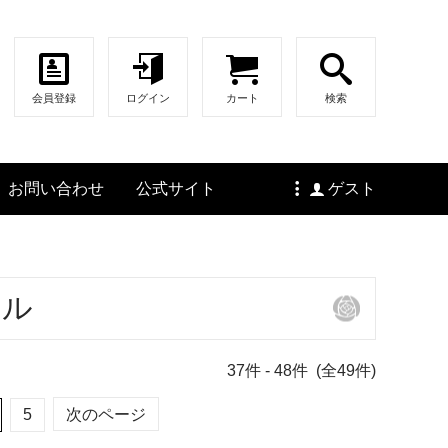
会員登録
ログイン
カート
検索
お問い合わせ
公式サイト
ゲスト
ンル
37
件 -
48
件 (全
49
件)
5
次のページ