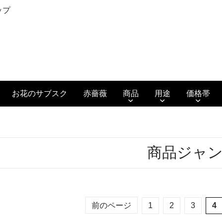
ップ
お花のサブスク
赤薔薇
商品
用途
価格帯
商品ジャ
前のページ
1
2
3
4