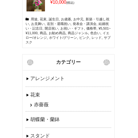
¥10,000
(税込)
用途
,
花束
,
誕生日
,
お歳暮
,
お中元
,
新築・引越し祝
い
,
お見舞い
,
送別・退職祝い
,
発表会・講演会
,
結婚祝
い・記念日
,
開店祝い
,
お祝い・ギフト
,
価格帯
,
¥5,501~
¥11,000
,
商品
,
お勧め商品
,
商品ジャンル
,
色合い
,
イエ
ロー/オレンジ
,
ホワイト/グリーン
,
ピンク
,
レッド
,
サブ
スク
カテゴリー
アレンジメント
花束
赤薔薇
胡蝶蘭・蘭鉢
スタンド