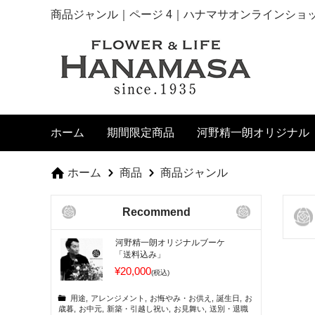
商品ジャンル｜ページ 4｜ハナマサオンラインショ
ホーム
期間限定商品
河野精一朗オリジナル
ホーム
商品
商品ジャンル
Recommend
河野精一朗オリジナルブーケ
「送料込み」
¥20,000
(税込)
用途
,
アレンジメント
,
お悔やみ・お供え
,
誕生日
,
お
歳暮
,
お中元
,
新築・引越し祝い
,
お見舞い
,
送別・退職